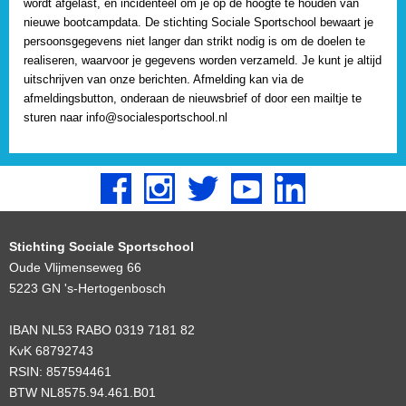
wordt afgelast, en incidenteel om je op de hoogte te houden van
nieuwe bootcampdata. De stichting Sociale Sportschool bewaart je
persoonsgegevens niet langer dan strikt nodig is om de doelen te
realiseren, waarvoor je gegevens worden verzameld. Je kunt je altijd
uitschrijven van onze berichten. Afmelding kan via de
afmeldingsbutton, onderaan de nieuwsbrief of door een mailtje te
sturen naar info@socialesportschool.nl
Stichting Sociale Sportschool
Oude Vlijmenseweg 66
5223 GN 's-Hertogenbosch
IBAN NL53 RABO 0319 7181 82
KvK 68792743
RSIN: 857594461
BTW NL8575.94.461.B01