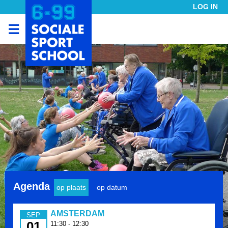
LOG IN
☰
Agenda
op plaats
op datum
AMSTERDAM
SEP
01
11:30 - 12:30