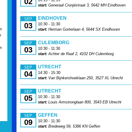
02
start:
Generaal Cronjéstraat 3, 5642 MH Eindhoven
EINDHOVEN
SEP
03
10:30 - 11:30
n
start:
Herman Gorterlaan 4, 5644 SX Eindhoven
r
CULEMBORG
SEP
an
03
10:30 - 11:30
start:
Achter de Raaf 2, 4102 DH Culemborg
UTRECHT
SEP
04
14:30 - 15:30
start:
Van Bijnkershoeklaan 250, 3527 XL Utrecht
UTRECHT
SEP
05
10:30 - 11:30
start:
Louis Armstronglaan 800, 3543 EB Utrecht
GEFFEN
SEP
09
10:30 - 11:30
start:
Bredeweg 59, 5386 KN Geffen