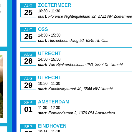
ZOETERMEER
f
AUG
25
10:30 - 11:30
e
start:
Florence Nightingalelaan 92, 2721 NP Zoetermee
OSS
AUG
26
14:30 - 15:30
start:
Huizenbeemdweg 53, 5345 HL Oss
UTRECHT
AUG
28
14:30 - 15:30
start:
Van Bijnkershoeklaan 250, 3527 XL Utrecht
UTRECHT
AUG
29
10:30 - 11:30
start:
Kandinskystraat 40, 3544 NW Utrecht
AMSTERDAM
SEP
01
11:30 - 12:30
start:
Eemlandstraat 2, 1079 RM Amsterdam
EINDHOVEN
SEP
10:15 - 11:15