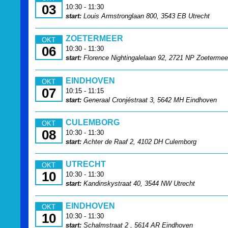
03
10:30 - 11:30
start:
Louis Armstronglaan 800, 3543 EB Utrecht
ZOETERMEER
OKT
06
10:30 - 11:30
start:
Florence Nightingalelaan 92, 2721 NP Zoetermee
EINDHOVEN
OKT
07
10:15 - 11:15
start:
Generaal Cronjéstraat 3, 5642 MH Eindhoven
CULEMBORG
OKT
08
10:30 - 11:30
start:
Achter de Raaf 2, 4102 DH Culemborg
UTRECHT
OKT
10
10:30 - 11:30
start:
Kandinskystraat 40, 3544 NW Utrecht
EINDHOVEN
OKT
10
10:30 - 11:30
start:
Schalmstraat 2 , 5614 AR Eindhoven