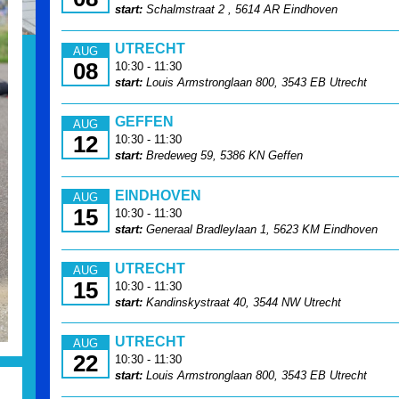
start:
Schalmstraat 2 , 5614 AR Eindhoven
UTRECHT
AUG
08
10:30 - 11:30
start:
Louis Armstronglaan 800, 3543 EB Utrecht
GEFFEN
AUG
12
10:30 - 11:30
start:
Bredeweg 59, 5386 KN Geffen
EINDHOVEN
AUG
15
10:30 - 11:30
start:
Generaal Bradleylaan 1, 5623 KM Eindhoven
UTRECHT
AUG
15
10:30 - 11:30
start:
Kandinskystraat 40, 3544 NW Utrecht
UTRECHT
AUG
22
10:30 - 11:30
start:
Louis Armstronglaan 800, 3543 EB Utrecht