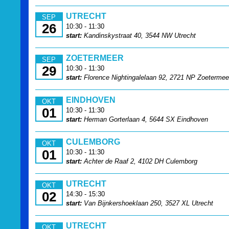
UTRECHT
SEP
26
10:30 - 11:30
start:
Kandinskystraat 40, 3544 NW Utrecht
ZOETERMEER
SEP
29
10:30 - 11:30
start:
Florence Nightingalelaan 92, 2721 NP Zoetermee
EINDHOVEN
OKT
01
10:30 - 11:30
start:
Herman Gorterlaan 4, 5644 SX Eindhoven
CULEMBORG
OKT
01
10:30 - 11:30
start:
Achter de Raaf 2, 4102 DH Culemborg
UTRECHT
OKT
02
14:30 - 15:30
start:
Van Bijnkershoeklaan 250, 3527 XL Utrecht
UTRECHT
OKT