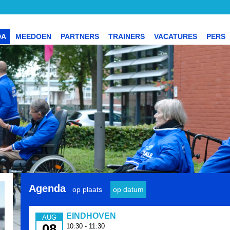
DA
MEEDOEN
PARTNERS
TRAINERS
VACATURES
PERS
Agenda
op plaats
op datum
EINDHOVEN
AUG
08
10:30 - 11:30