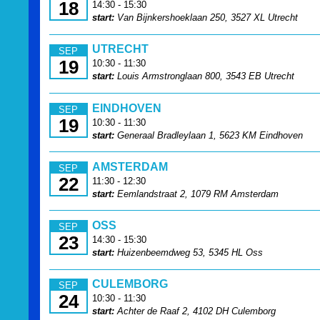
18
14:30 - 15:30
start:
Van Bijnkershoeklaan 250, 3527 XL Utrecht
UTRECHT
SEP
19
10:30 - 11:30
start:
Louis Armstronglaan 800, 3543 EB Utrecht
EINDHOVEN
SEP
19
10:30 - 11:30
start:
Generaal Bradleylaan 1, 5623 KM Eindhoven
AMSTERDAM
SEP
22
11:30 - 12:30
start:
Eemlandstraat 2, 1079 RM Amsterdam
OSS
SEP
23
14:30 - 15:30
start:
Huizenbeemdweg 53, 5345 HL Oss
CULEMBORG
SEP
24
10:30 - 11:30
start:
Achter de Raaf 2, 4102 DH Culemborg