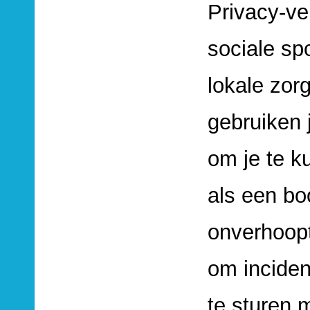
Privacy-ve
sociale sp
lokale zorg
gebruiken 
om je te k
als een b
onverhoopt
om inciden
te sturen 