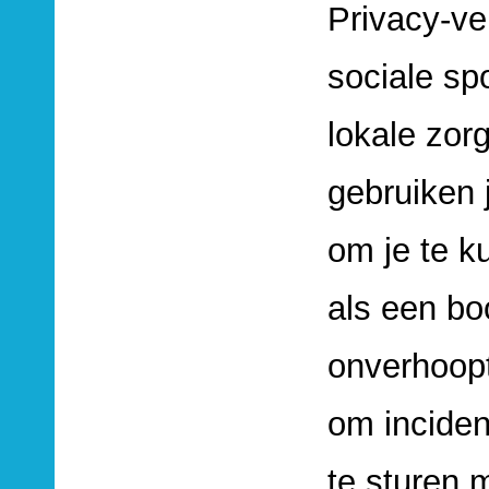
Privacy-ve
sociale sp
lokale zorg
gebruiken 
om je te k
als een b
onverhoopt
om inciden
te sturen 