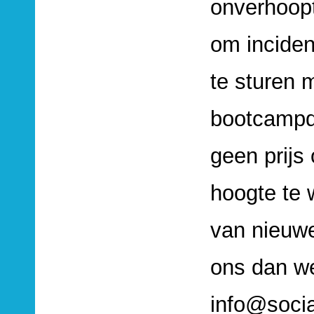
onverhoopt
om inciden
te sturen 
bootcampda
geen prijs
hoogte te
van nieuwe
ons dan we
info@socia