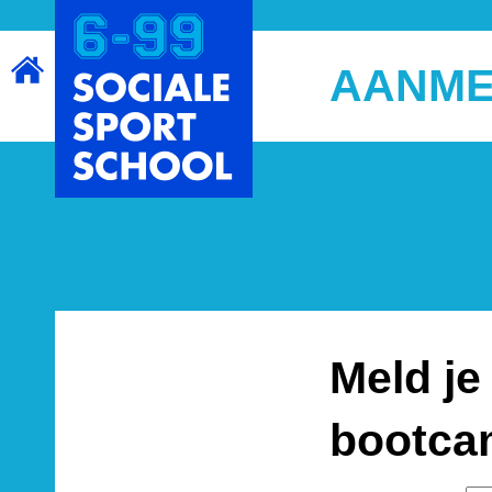
AANME
Meld je
bootcam