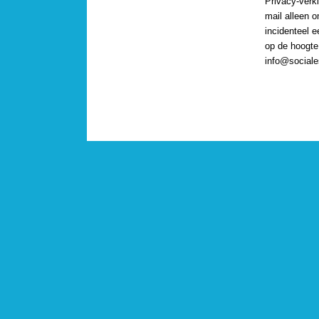
Privacy-verkl
mail alleen 
incidenteel e
op de hoogte
info@sociale