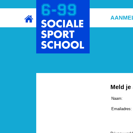
AANME
Meld je
Naam:
Emailadres: