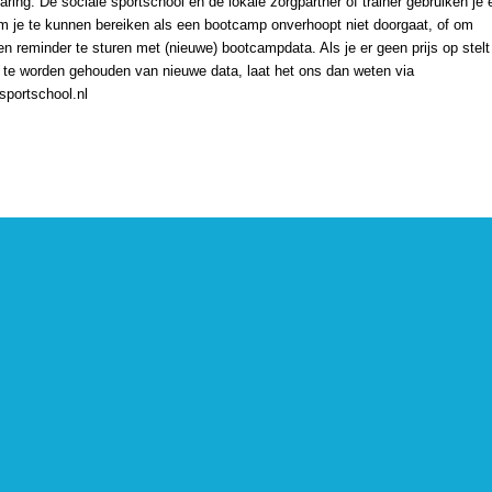
aring. De sociale sportschool en de lokale zorgpartner of trainer gebruiken je 
om je te kunnen bereiken als een bootcamp onverhoopt niet doorgaat, of om
en reminder te sturen met (nieuwe) bootcampdata. Als je er geen prijs op stel
 te worden gehouden van nieuwe data, laat het ons dan weten via
sportschool.nl