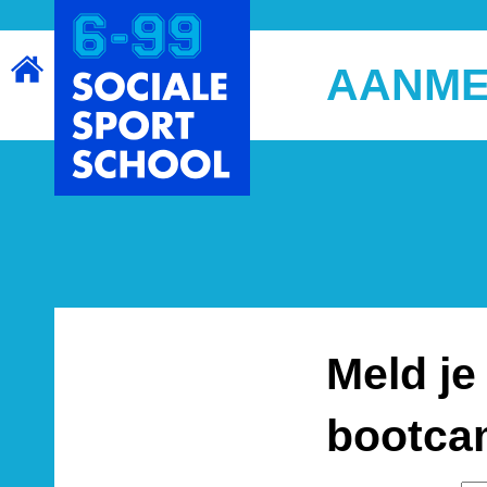
AANME
Meld je
bootcam