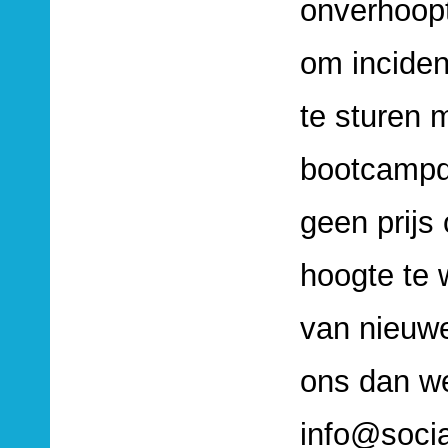
onverhoopt
om inciden
te sturen 
bootcampda
geen prijs
hoogte te
van nieuwe
ons dan we
info@socia