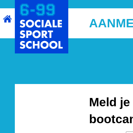
AANME
Meld je
bootcam