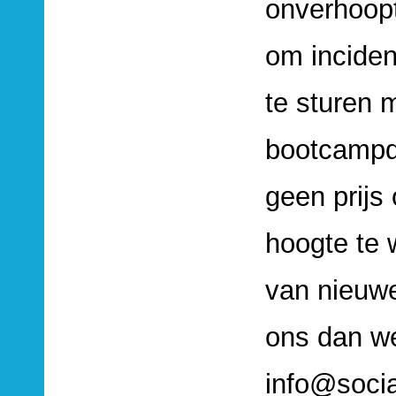
onverhoopt
om inciden
te sturen 
bootcampda
geen prijs
hoogte te
van nieuwe
ons dan we
info@socia