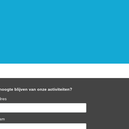
hoogte blijven van onze activiteiten?
dres
aam