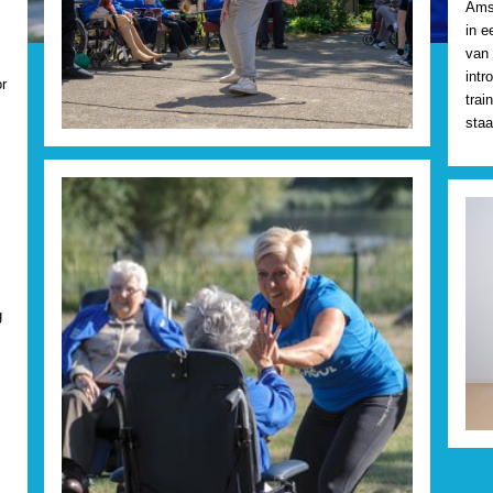
Amst
in e
van 
intr
r
trai
staa
g