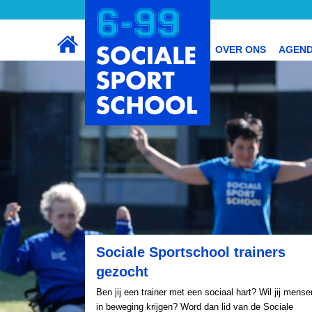
OVER ONS
AGEN
Sociale Sportschool trainers
gezocht
Ben jij een trainer met een sociaal hart? Wil jij mense
in beweging krijgen? Word dan lid van de Sociale