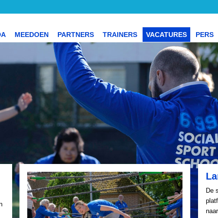
DA
MEEDOEN
PARTNERS
TRAINERS
VACATURES
PERS
La
De s
plat
n
naar