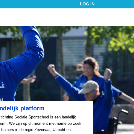
LOG IN
ndelijk platform
tichting Sociale Sportschool is een landelijk
form. We zijn op dit moment met name op zoek
 trainers in de regio Zevenaar, Utrecht en