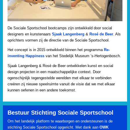
De Sociale Sportschool bootcamps zijn ontwikkeld door social
designers en kunstenaars
Sjaak Langenberg
&
Rosé de Beer
. Als
oprichters vormen zij de directie van de Sociale Sportschool.
Het concept is in 2015 ontwikkeld binnen het programma
Re-
inventing Happiness
van het Stedelijk Museum ‘s-Hertogenbosch.
Sjaak Langenberg & Rosé de Beer ontwikkelen kunst en social
design projecten in een maatschappelijke context. Door
ogenschijnlijk tegengestelde werelden met elkaar te verbinden
creëren zij nieuwe speelruimte vanuit de visie dat we met elkaar
kunnen oefenen in een andere toekomst.
Bestuur Stichting Sociale Sportschool
Om het landelijk platform te waarborgen en ondersteunen is de
stichting Sociale Sportschool opgericht. Met dank aan
OWK